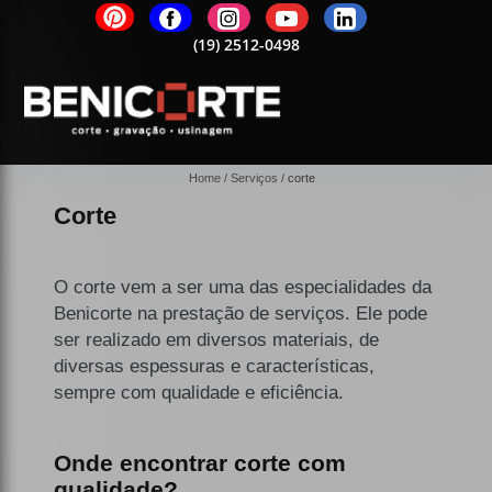
2-0498
(19)
2512-0498
(19)
2512-0498
(19)
2512-0498
(19)
25
Home
Serviços
corte
Corte
O corte vem a ser uma das especialidades da
Benicorte na prestação de serviços. Ele pode
ser realizado em diversos materiais, de
diversas espessuras e características,
sempre com qualidade e eficiência.
Onde encontrar corte com
qualidade?