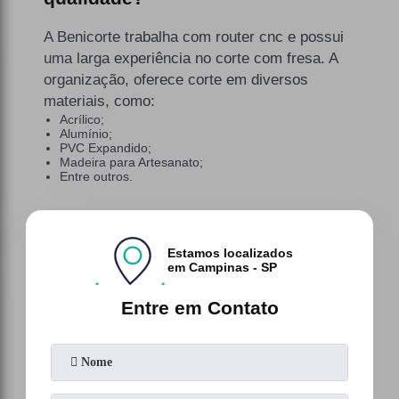
A Benicorte trabalha com router cnc e possui
uma larga experiência no corte com fresa. A
organização, oferece corte em diversos
materiais, como:
Acrílico;
Alumínio;
PVC Expandido;
Madeira para Artesanato;
Entre outros.
Estamos localizados
em Campinas - SP
Entre em Contato