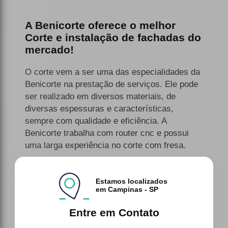
A Benicorte oferece o melhor
Corte e instalação de fachadas do
mercado!
O corte vem a ser uma das especialidades da
Benicorte na prestação de serviços. Ele pode
ser realizado em diversos materiais, de
diversas espessuras e características,
sempre com qualidade e eficiência. A
Benicorte trabalha com router cnc e possui
uma larga experiência no corte com fresa.
Estamos localizados
em Campinas - SP
Entre em Contato