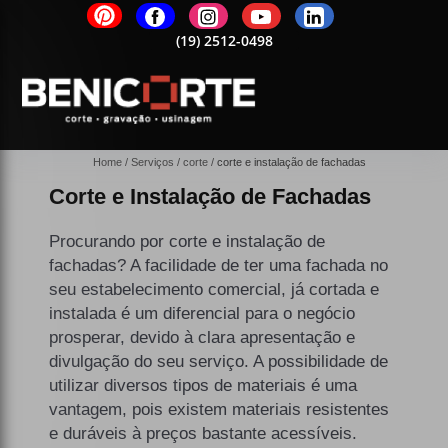
2-0498
(19)
2512-0498
(19)
2512-0498
(19)
2512-0498
(19)
25
Home
Serviços
corte
corte e instalação de fachadas
Corte e Instalação de Fachadas
Procurando por corte e instalação de
fachadas? A facilidade de ter uma fachada no
seu estabelecimento comercial, já cortada e
instalada é um diferencial para o negócio
prosperar, devido à clara apresentação e
divulgação do seu serviço. A possibilidade de
utilizar diversos tipos de materiais é uma
vantagem, pois existem materiais resistentes
e duráveis à preços bastante acessíveis.