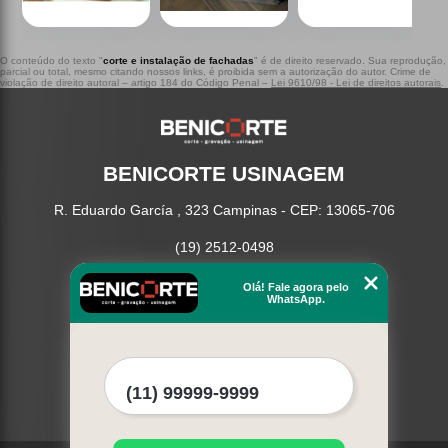
O conteúdo do texto "
corte e instalação de fachadas
" é de direito reservado. Sua reprodução,
parcial ou total, mesmo citando nossos links, é proibida sem a autorização do autor. Crime de
violação de direito autoral – artigo 184 do Código Penal –
Lei 9610/98 - Lei de direitos autorais
.
BENICORTE USINAGEM
R. Eduardo García , 323 Campinas - CEP: 13065-706
(19) 2512-0498
Home
Olá! Fale agora pelo
WhatsApp.
Serviços
Contato
Mapa do site
Mais Serviços