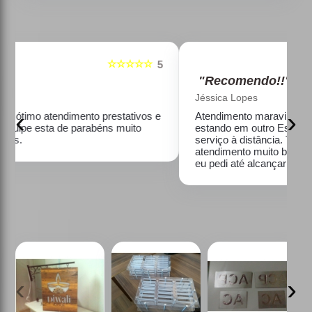
☆☆☆☆☆
5
5
"Recomendo!!"
Jéssica Lopes
‹
›
e
Atendimento maravilhoso e personalizado! Mesmo
estando em outro Estado, consegui fazer todo o
serviço à distância. Trabalho impecável e o
atendimento muito bom! Fizeram vários testes que
eu pedi até alcançar a expectativa. Ficou excelente!
‹
›