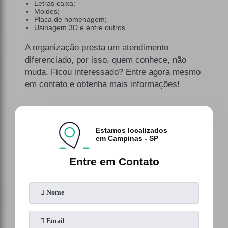
Letras caixa;
Moldes;
Placa de homenagem;
Usinagem 3D e entre outros.
A organização presta um atendimento
diferenciado, por isso, quem conhece, não
muda. Ficou interessado? Entre agora mesmo
em contato e obtenha mais informações!
Estamos localizados
em Campinas - SP
Entre em Contato