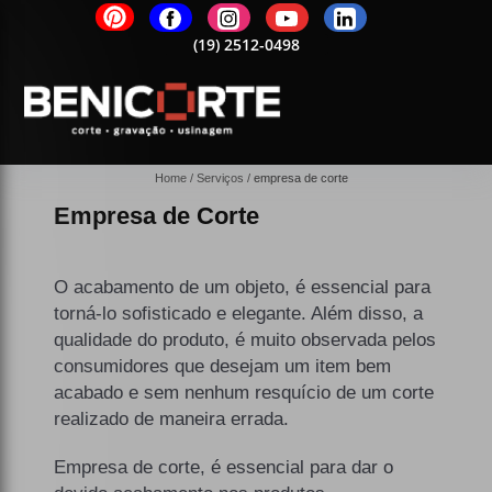
2-0498
(19)
2512-0498
(19)
2512-0498
(19)
2512-0498
(19)
25
Home
Serviços
empresa de corte
Empresa de Corte
O acabamento de um objeto, é essencial para
torná-lo sofisticado e elegante. Além disso, a
qualidade do produto, é muito observada pelos
consumidores que desejam um item bem
acabado e sem nenhum resquício de um corte
realizado de maneira errada.
Empresa de corte, é essencial para dar o