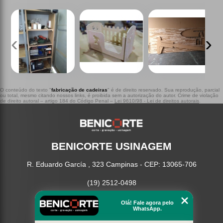
‹
›
O conteúdo do texto "
fabricação de cadeiras
" é de direito reservado. Sua reprodução, parcial
ou total, mesmo citando nossos links, é proibida sem a autorização do autor. Crime de violação
de direito autoral – artigo 184 do Código Penal –
Lei 9610/98 - Lei de direitos autorais
.
BENICORTE USINAGEM
R. Eduardo García , 323 Campinas - CEP: 13065-706
(19) 2512-0498
Home
Olá! Fale agora pelo
WhatsApp.
Serviços