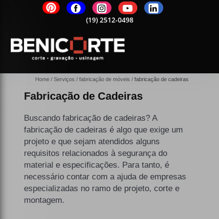
2-0498
(19)
2512-0498
(19)
2512-0498
(19)
2512-0498
(19)
25
Home
Serviços
fabricação de móveis
fabricação de cadeiras
Fabricação de Cadeiras
Buscando fabricação de cadeiras? A
fabricação de cadeiras é algo que exige um
projeto e que sejam atendidos alguns
requisitos relacionados à segurança do
material e especificações. Para tanto, é
necessário contar com a ajuda de empresas
especializadas no ramo de projeto, corte e
montagem.