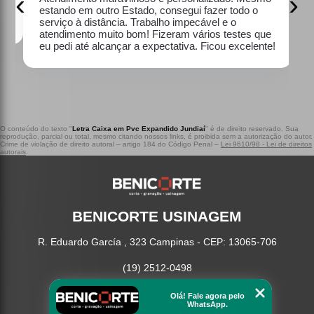
‹
›
estando em outro Estado, consegui fazer todo o
serviço à distância. Trabalho impecável e o
atendimento muito bom! Fizeram vários testes que
eu pedi até alcançar a expectativa. Ficou excelente!
O conteúdo do texto "
Letra Caixa em Pvc Expandido Jundiaí
" é de direito reservado. Sua
reprodução, parcial ou total, mesmo citando nossos links, é proibida sem a autorização do autor.
Crime de violação de direito autoral – artigo 184 do Código Penal –
Lei 9610/98 - Lei de direitos
autorais
.
BENICORTE USINAGEM
R. Eduardo García , 323 Campinas - CEP: 13065-706
(19) 2512-0498
Home
Olá! Fale agora pelo
WhatsApp.
Serviços