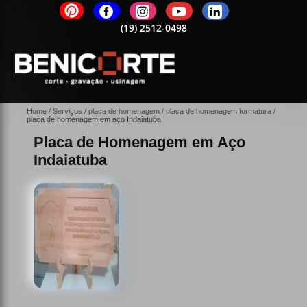
2-0498
(19)
2512-0498
(19)
2512-0498
(19)
2512-0498
(19)
25
Home
Serviços
placa de homenagem
placa de homenagem formatura
placa de homenagem em aço Indaiatuba
Placa de Homenagem em Aço
Indaiatuba