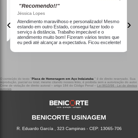
"Recomendo!!"
Jéssica Lopes
‹
›
e
Atendimento maravilhoso e personalizado! Mesmo
estando em outro Estado, consegui fazer todo o
serviço à distância. Trabalho impecável e o
atendimento muito bom! Fizeram vários testes que
eu pedi até alcançar a expectativa. Ficou excelente!
O conteúdo do texto "
Placa de Homenagem em Aço Indaiatuba
" é de direito reservado. Sua
reprodução, parcial ou total, mesmo citando nossos links, é proibida sem a autorização do autor.
Crime de violação de direito autoral – artigo 184 do Código Penal –
Lei 9610/98 - Lei de direitos
autorais
.
BENICORTE USINAGEM
R. Eduardo García , 323 Campinas - CEP: 13065-706