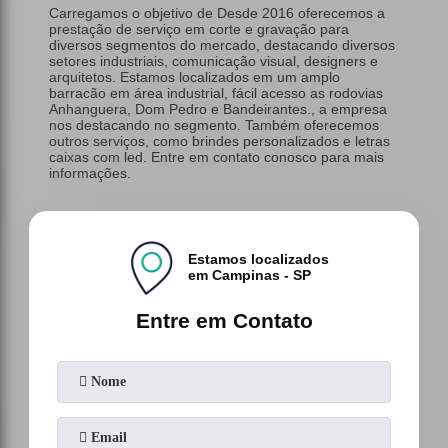
Carregamos o objetivo de Desde 2016 oferecemos a
prestação de serviço em corte e gravação para
diversos segmentos do mercado, destacando diversos
setores industriais, comunicação visual, designers e
arquitetos. Estamos localizados em um amplo
barracão em área industrial, fácil acesso as rodovias
Anhanguera, Dom Pedro e Bandeirantes., a empresa
nos destacando no segmento. Também oferecemos
outros serviços, como brindes personalizados e letras
caixas com led. Entre em contato conosco para mais
informações.
Estamos localizados
em Campinas - SP
Entre em Contato