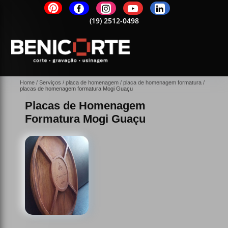
2-0498
(19)
2512-0498
(19)
2512-0498
(19)
2512-0498
(19)
25
Home
Serviços
placa de homenagem
placa de homenagem formatura
placas de homenagem formatura Mogi Guaçu
Placas de Homenagem
Formatura Mogi Guaçu