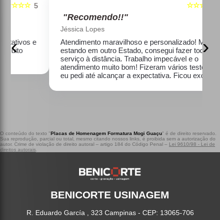
☆☆☆☆☆
5
5
"Recomendo!!"
Jéssica Lopes
‹
›
e
Atendimento maravilhoso e personalizado! Mesmo
estando em outro Estado, consegui fazer todo o
serviço à distância. Trabalho impecável e o
atendimento muito bom! Fizeram vários testes que
eu pedi até alcançar a expectativa. Ficou excelente!
O conteúdo do texto "
Placas de Homenagem Formatura Mogi Guaçu
" é de direito reservado.
Sua reprodução, parcial ou total, mesmo citando nossos links, é proibida sem a autorização do
autor. Crime de violação de direito autoral – artigo 184 do Código Penal –
Lei 9610/98 - Lei de
direitos autorais
.
BENICORTE USINAGEM
R. Eduardo García , 323 Campinas - CEP: 13065-706