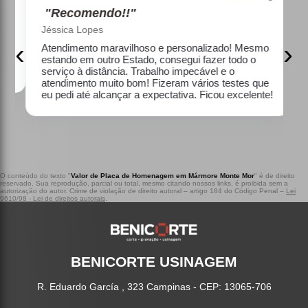
"Recomendo!!"
Jéssica Lopes
‹
›
e
Atendimento maravilhoso e personalizado! Mesmo
estando em outro Estado, consegui fazer todo o
serviço à distância. Trabalho impecável e o
atendimento muito bom! Fizeram vários testes que
eu pedi até alcançar a expectativa. Ficou excelente!
O conteúdo do texto "
Valor de Placa de Homenagem em Mármore Monte Mor
" é de direito
reservado. Sua reprodução, parcial ou total, mesmo citando nossos links, é proibida sem a
autorização do autor. Crime de violação de direito autoral – artigo 184 do Código Penal –
Lei
9610/98 - Lei de direitos autorais
.
BENICORTE USINAGEM
R. Eduardo García , 323 Campinas - CEP: 13065-706