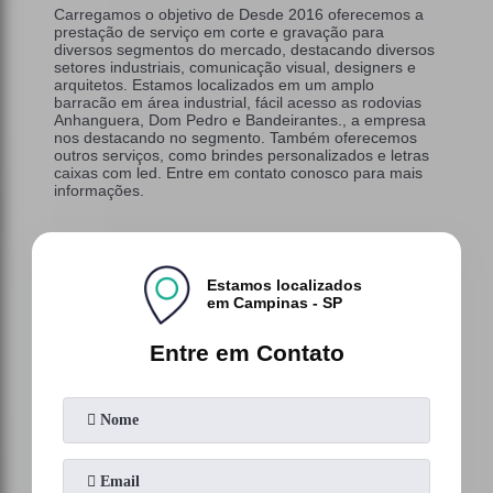
Carregamos o objetivo de Desde 2016 oferecemos a
prestação de serviço em corte e gravação para
diversos segmentos do mercado, destacando diversos
setores industriais, comunicação visual, designers e
arquitetos. Estamos localizados em um amplo
barracão em área industrial, fácil acesso as rodovias
Anhanguera, Dom Pedro e Bandeirantes., a empresa
nos destacando no segmento. Também oferecemos
outros serviços, como brindes personalizados e letras
caixas com led. Entre em contato conosco para mais
informações.
Estamos localizados
em Campinas - SP
Entre em Contato