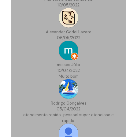
10/05/2022
Alexander Godoi Lazaro
06/05/2022
moises Júlio
10/04/2022
Muito bom
Rodrigo Gonçalves
05/04/2022
atendimento rapido , pessoal super atencioso e
rapido.