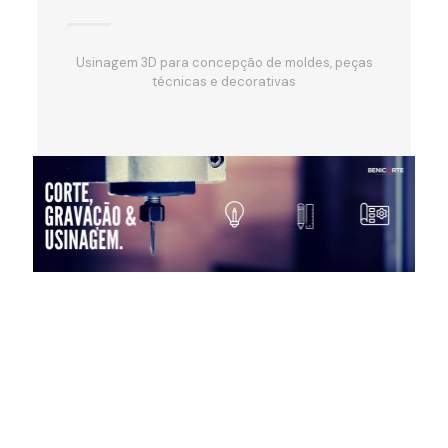
Usinagem 3D para concepção de moldes, peças
técnicas e decorativas
Melbet
BetAndreas
1xbet kz
www.1wins.co.com
1xbet.kz
best thc vape pens uk
https://play-stake-casino.com/de/
cosplay