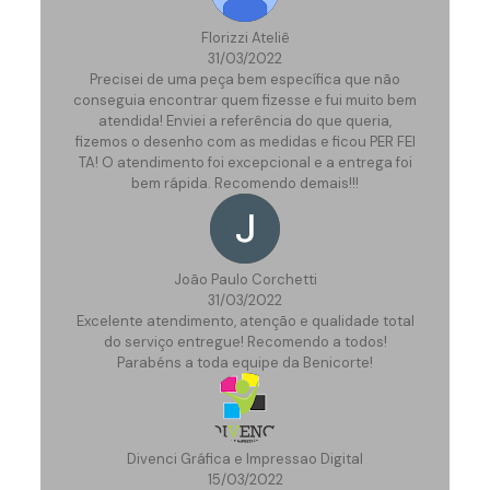
Florizzi Ateliê
31/03/2022
Precisei de uma peça bem específica que não
conseguia encontrar quem fizesse e fui muito bem
atendida! Enviei a referência do que queria,
fizemos o desenho com as medidas e ficou PER FEI
TA! O atendimento foi excepcional e a entrega foi
bem rápida. Recomendo demais!!!
João Paulo Corchetti
31/03/2022
Excelente atendimento, atenção e qualidade total
do serviço entregue! Recomendo a todos!
Parabéns a toda equipe da Benicorte!
Divenci Gráfica e Impressao Digital
15/03/2022