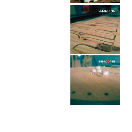
refer to official resources
or directly contact
customer support for
accurate information
about ownership.