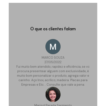
O que os clientes falam
MARCO SOUZA
27/05/2022
Fui muito bem atendido, rapidez e eficiência, se vc
procura presentear alguem com exclusividade, é
muito bom personalizar o produto, agrega valor e
carinho. Aço Inox, acrílico, madeira. Placas para
Empresas e Etc… Consulte que vale a pena.
Marisol Parada Sarmiento