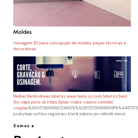
Moldes
Usinagem 3D para concepção de moldes, peças técnicas e
decorativas
Melbet
BetAndreas
1xbet kz
www.1wins.co.com
1xbet.kz
best
thc vape pens uk
https://play-stake-casino.com/de/
cosplay
%3601736996672460%%5291737255896318%%44117376
poskytuje rychlou registraci, která zabere jen několik minut.
Somos a