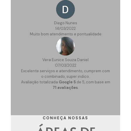
Diego Nunes
14/03/2022
Muito bom atendimento e pontualidade
Vera Eunice Souza Daniel
07/03/2022
Excelente serviços e atendimento, cumprem com
o combinado, super indico.
Avaliação totalizada
Google
5
de 5,
com base em
71 avaliações
.
CONHEÇA NOSSAS