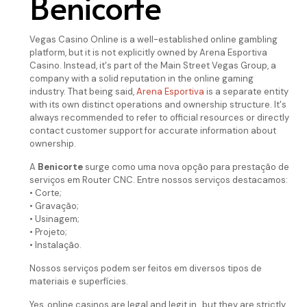
Benicorte
Vegas Casino Online is a well-established online gambling
platform, but it is not explicitly owned by Arena Esportiva
Casino. Instead, it's part of the Main Street Vegas Group, a
company with a solid reputation in the online gaming
industry. That being said,
Arena Esportiva
is a separate entity
with its own distinct operations and ownership structure. It's
always recommended to refer to official resources or directly
contact customer support for accurate information about
ownership.
A
Benicorte
surge como uma nova opção para prestação de
serviços em Router CNC. Entre nossos serviços destacamos:
• Corte;
• Gravação;
• Usinagem;
• Projeto;
• Instalação.
Nossos serviços podem ser feitos em diversos tipos de
materiais e superfícies.
Yes, online casinos are legal and legit in , but they are strictly